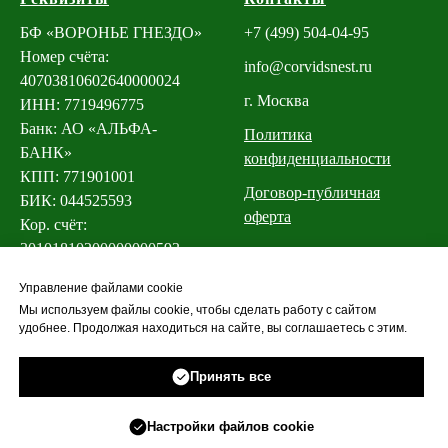
БФ «ВОРОНЬЕ ГНЕЗДО»
+7 (499) 504-04-95
Номер счёта:
info@corvidsnest.ru
40703810602640000024
г. Москва
ИНН: 7719496775
Банк: АО «АЛЬФА-
Политика
БАНК»
конфиденциальности
КПП: 771901001
Договор-публичная
БИК: 044525593
оферта
Кор. счёт:
30101810200000000593
Логотипы
Управление файлами cookie
Мы используем файлы cookie, чтобы сделать работу с сайтом
удобнее. Продолжая находиться на сайте, вы соглашаетесь с этим.
Принять все
Настройки файлов cookie
Tilda
Made on