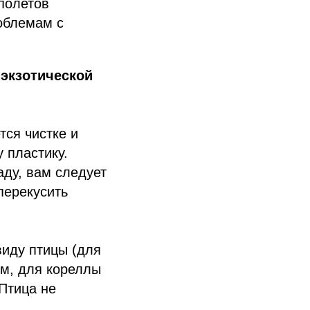
 полетов
облемам с
 экзотической
тся чистке и
 пластику.
аду, вам следует
перекусить
виду птицы (для
см, для кореллы
 Птица не