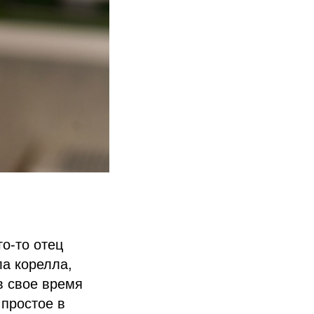
го-то отец
ла корелла,
в свое время
 простое в