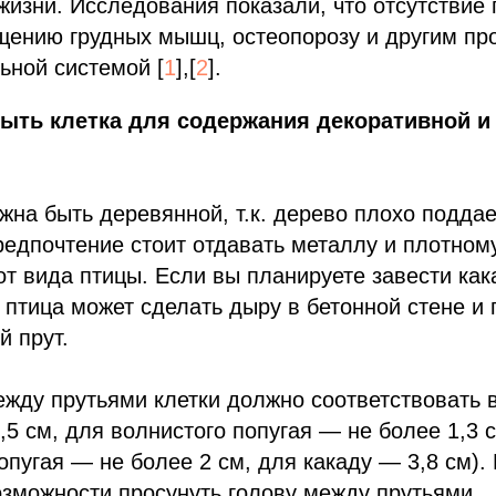
жизни. Исследования показали, что отсутствие
щению грудных мышц, остеопорозу и другим пр
ьной системой [
1
],[
2
].
ыть клетка для содержания декоративной и
лжна быть деревянной, т.к. дерево плохо поддае
едпочтение стоит отдавать металлу и плотному
от вида птицы. Если вы планируете завести как
а птица может сделать дыру в бетонной стене и 
й прут.
ежду прутьями клетки должно соответствовать 
,5 см, для волнистого попугая — не более 1,3 
опугая — не более 2 см, для какаду — 3,8 см).
зможности просунуть голову между прутьями.