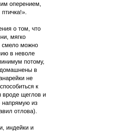
ким оперением,
птичка!».
ния о том, что
ни, мягко
ц смело можно
нию в неволе
минимум потому,
 одомашнены в
канарейки не
способиться к
 вроде щеглов и
ю напрямую из
авил отлова).
и, индейки и