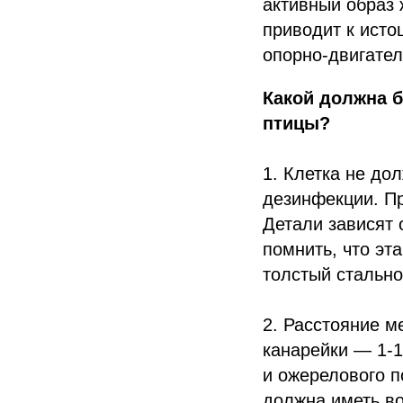
активный образ 
приводит к исто
опорно-двигател
Какой должна б
птицы?
1. Клетка не до
дезинфекции. Пр
Детали зависят 
помнить, что эт
толстый стально
2. Расстояние м
канарейки — 1-1
и ожерелового п
должна иметь во