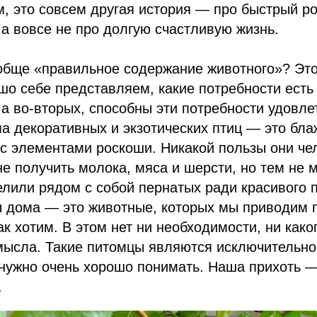
ем, это совсем другая история — про быстрый р
 а вовсе не про долгую счастливую жизнь.
обще «правильное содержание животного»? Это 
шо себе представляем, какие потребности есть 
 а во-вторых, способны эти потребности удовле
 декоративных и экзотических птиц — это блаж
с элементами роскоши. Никакой пользы они че
 не получить молока, мяса и шерсти, но тем не
елили рядом с собой пернатых ради красивого п
ы дома — это животные, которых мы приводим 
ак хотим. В этом нет ни необходимости, ни како
смысла. Такие питомцы являются исключительн
 нужно очень хорошо понимать. Наша прихоть 
.