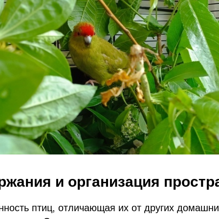
ржания и организация простр
нность птиц, отличающая их от других домашн