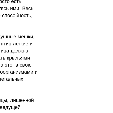
осто есть
уясь ими. Весь
о способность,
здушные мешки,
 птиц легкие и
тица должна
ать крыльями
а это, в свою
роорганизмами и
летальных
тицы, лишенной
 ведущей