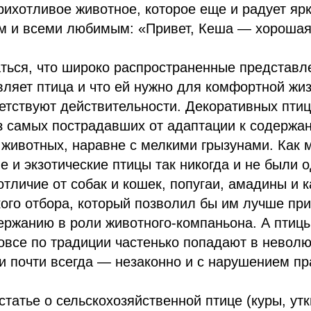
ихотливое животное, которое еще и радует яр
м и всеми любимым: «Привет, Кеша — хорошая 
ться, что широко распространенные представле
вляет птица и что ей нужно для комфортной жиз
ветствуют действительности. Декоративных пти
з самых пострадавших от адаптации к содержа
животных, наравне с мелкими грызунами. Как 
е и экзотические птицы так никогда и не были
отличие от собак и кошек, попугаи, амадины и 
ого отбора, который позволил бы им лучше при
ержанию в роли животного-компаньона. А птицы
вовсе по традиции частенько попадают в невол
и почти всегда — незаконно и с нарушением пр
статье о сельскохозяйственной птице (куры, утк