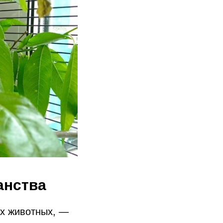
анства
их животных, —