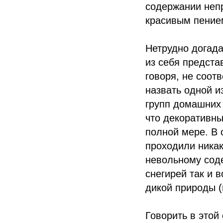
содержании непр
красивым пение
Нетрудно догада
из себя предста
говоря, не соот
назвать одной и
групп домашних 
что декоративны
полной мере. В 
проходили никак
невольному сод
снегирей так и 
дикой природы (
Говорить в этой 