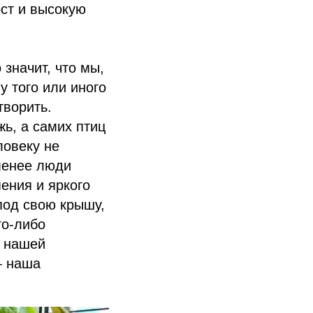
ост и высокую
значит, что мы,
у того или иного
творить.
ь, а самих птиц
ловеку не
 менее люди
ения и яркого
под свою крышу,
го-либо
о нашей
— наша